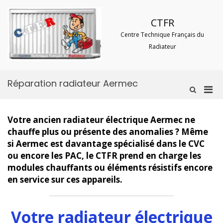
Aller
au
CTFR
contenu
Centre Technique Français du
Radiateur
Réparation radiateur Aermec
Men
Afficher
le
prin
formulaire
pou
de
Votre ancien radiateur électrique Aermec ne
mobi
recherche
chauffe plus ou présente des anomalies ? Même
si Aermec est davantage spécialisé dans le CVC
ou encore les PAC, le CTFR prend en charge les
modules chauffants ou éléments résistifs encore
en service sur ces appareils.
Votre radiateur électrique