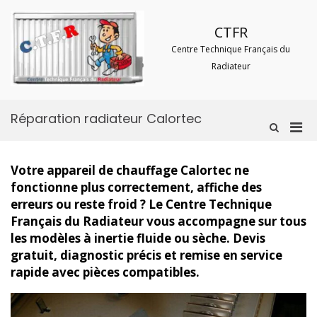
Aller
au
CTFR
contenu
Centre Technique Français du
Radiateur
Réparation radiateur Calortec
Men
Afficher
le
prin
formulaire
pou
de
Votre appareil de chauffage Calortec ne
mobi
recherche
fonctionne plus correctement, affiche des
erreurs ou reste froid ? Le Centre Technique
Français du Radiateur vous accompagne sur tous
les modèles à inertie fluide ou sèche. Devis
gratuit, diagnostic précis et remise en service
rapide avec pièces compatibles.