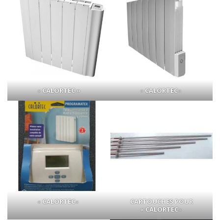
«
CALORTEC »
«
CALORTEC
«
«
CALORTEC
«
CARTOUCHES POUR
« CALORTEC
«