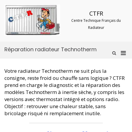
Aller
au
CTFR
contenu
Centre Technique Français du
Radiateur
Réparation radiateur Technotherm
Men
Afficher
le
prin
formulaire
pou
de
Votre radiateur Technotherm ne suit plus la
mobi
recherche
consigne, reste froid ou chauffe sans logique ? CTFR
prend en charge le diagnostic et la réparation des
modèles Technotherm à inertie sèche, y compris les
versions avec thermostat intégré et options radio.
Objectif : retrouver une chaleur stable, sans
bricolage risqué ni remplacement inutile.