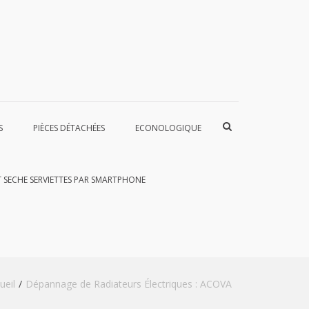
Afficher
S
PIÈCES DÉTACHÉES
ECONOLOGIQUE
le
formulaire
de
recherche
T SECHE SERVIETTES PAR SMARTPHONE
ueil
Dépannage de Radiateurs Électriques : ACOVA