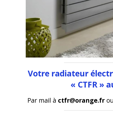
Votre radiateur élect
« CTFR » a
Par mail à
ctfr@orange.fr
ou