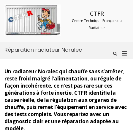
Aller
au
CTFR
contenu
Centre Technique Français du
Radiateur
Réparation radiateur Noralec
Men
Afficher
le
prin
formulaire
pou
de
Un radiateur Noralec qui chauffe sans s’arrêter,
mobi
recherche
reste froid malgré l’alimentation, ou régule de
façon incohérente, ce n’est pas rare sur ces
générations à forte inertie. CTFR identifie la
cause réelle, de la régulation aux organes de
chauffe, puis remet l’équipement en service avec
des tests complets. Vous repartez avec un
diagnostic clair et une réparation adaptée au
modèle.