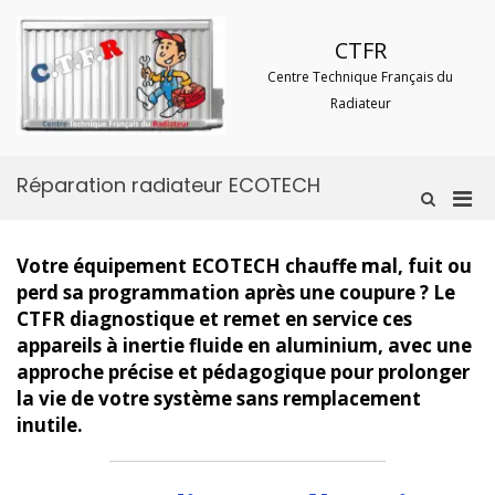
Aller
au
CTFR
contenu
Centre Technique Français du
Radiateur
Réparation radiateur ECOTECH
Men
Afficher
le
prin
formulaire
pou
de
Votre équipement ECOTECH chauffe mal, fuit ou
mobi
recherche
perd sa programmation après une coupure ? Le
CTFR diagnostique et remet en service ces
appareils à inertie fluide en aluminium, avec une
approche précise et pédagogique pour prolonger
la vie de votre système sans remplacement
inutile.