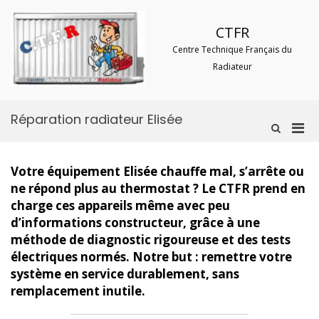
Aller
au
CTFR
contenu
Centre Technique Français du
Radiateur
Réparation radiateur Elisée
Men
Afficher
le
prin
formulaire
pou
de
Votre équipement Elisée chauffe mal, s’arrête ou
mobi
recherche
ne répond plus au thermostat ? Le CTFR prend en
charge ces appareils même avec peu
d’informations constructeur, grâce à une
méthode de diagnostic rigoureuse et des tests
électriques normés. Notre but : remettre votre
système en service durablement, sans
remplacement inutile.