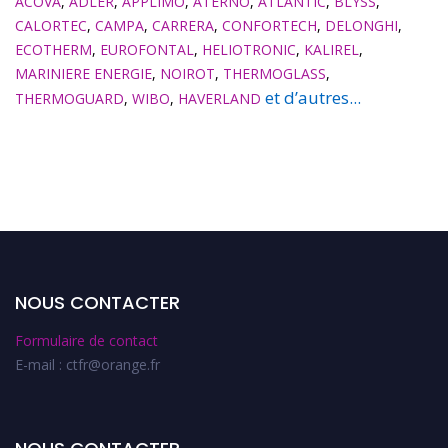
ACOVA
,
ADLER
,
APPLIMO
,
ATERNO
,
ATLANTIC
,
BLYSS
,
CALORTEC
,
CAMPA
,
CARRERA
,
CONFORTECH
,
DELONGHI
,
ECOTHERM
,
EUROFONTAL
,
HELIOTRONIC
,
KALIREL
,
MARINIERE ENERGIE
,
NOIROT
,
THERMOGLASS
,
et d’autres...
THERMOGUARD
,
WIBO
,
HAVERLAND
NOUS CONTACTER
Formulaire de contact
E-mail : ctfr@orange.fr