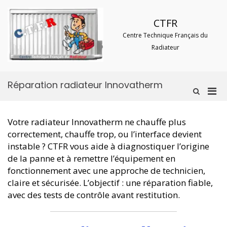
Aller
au
CTFR
contenu
Centre Technique Français du
Radiateur
Réparation radiateur Innovatherm
Men
Afficher
le
prin
formulaire
pou
de
Votre radiateur Innovatherm ne chauffe plus
mobi
recherche
correctement, chauffe trop, ou l’interface devient
instable ? CTFR vous aide à diagnostiquer l’origine
de la panne et à remettre l’équipement en
fonctionnement avec une approche de technicien,
claire et sécurisée. L’objectif : une réparation fiable,
avec des tests de contrôle avant restitution.