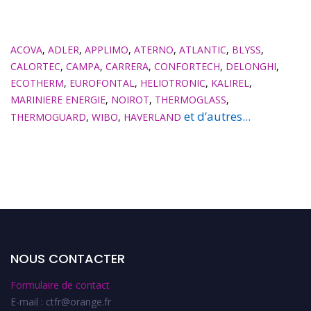
ACOVA
,
ADLER
,
APPLIMO
,
ATERNO
,
ATLANTIC
,
BLYSS
,
CALORTEC
,
CAMPA
,
CARRERA
,
CONFORTECH
,
DELONGHI
,
ECOTHERM
,
EUROFONTAL
,
HELIOTRONIC
,
KALIREL
,
MARINIERE ENERGIE
,
NOIROT
,
THERMOGLASS
,
et d’autres...
THERMOGUARD
,
WIBO
,
HAVERLAND
NOUS CONTACTER
Formulaire de contact
E-mail : ctfr@orange.fr