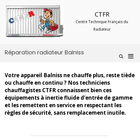
Aller
au
CTFR
contenu
Centre Technique Français du
Radiateur
Réparation radiateur Balniss
Men
Afficher
le
prin
formulaire
pou
de
Votre appareil Balniss ne chauffe plus, reste tiède
mobi
recherche
ou chauffe en continu ? Nos techniciens
chauffagistes CTFR connaissent bien ces
équipements à inertie fluide d’entrée de gamme
et les remettent en service en respectant les
règles de sécurité, sans remplacement inutile.