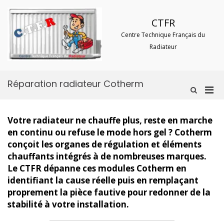
Aller
au
CTFR
contenu
Centre Technique Français du
Radiateur
Réparation radiateur Cotherm
Men
Afficher
le
prin
formulaire
pou
de
Votre radiateur ne chauffe plus, reste en marche
mobi
recherche
en continu ou refuse le mode hors gel ? Cotherm
conçoit les organes de régulation et éléments
chauffants intégrés à de nombreuses marques.
Le CTFR dépanne ces modules Cotherm en
identifiant la cause réelle puis en remplaçant
proprement la pièce fautive pour redonner de la
stabilité à votre installation.