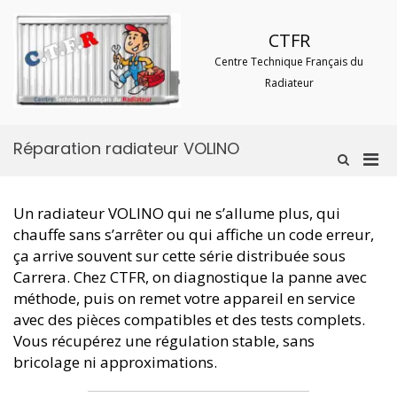
Aller
au
CTFR
contenu
Centre Technique Français du
Radiateur
Réparation radiateur VOLINO
Men
Afficher
le
prin
formulaire
pou
de
Un radiateur VOLINO qui ne s’allume plus, qui
mobi
recherche
chauffe sans s’arrêter ou qui affiche un code erreur,
ça arrive souvent sur cette série distribuée sous
Carrera. Chez CTFR, on diagnostique la panne avec
méthode, puis on remet votre appareil en service
avec des pièces compatibles et des tests complets.
Vous récupérez une régulation stable, sans
bricolage ni approximations.