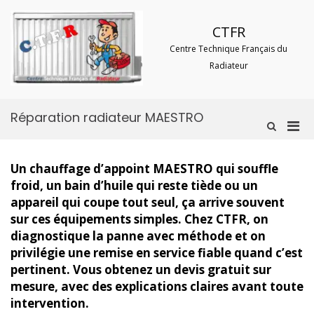
Aller
au
CTFR
contenu
Centre Technique Français du
Radiateur
Réparation radiateur MAESTRO
Men
Afficher
le
prin
formulaire
pou
de
Un chauffage d’appoint MAESTRO qui souffle
mobi
recherche
froid, un bain d’huile qui reste tiède ou un
appareil qui coupe tout seul, ça arrive souvent
sur ces équipements simples. Chez CTFR, on
diagnostique la panne avec méthode et on
privilégie une remise en service fiable quand c’est
pertinent. Vous obtenez un devis gratuit sur
mesure, avec des explications claires avant toute
intervention.