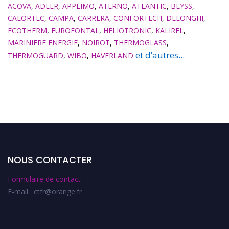
ACOVA
,
ADLER
,
APPLIMO
,
ATERNO
,
ATLANTIC
,
BLYSS
,
CALORTEC
,
CAMPA
,
CARRERA
,
CONFORTECH
,
DELONGHI
,
ECOTHERM
,
EUROFONTAL
,
HELIOTRONIC
,
KALIREL
,
MARINIERE ENERGIE
,
NOIROT
,
THERMOGLASS
,
et d’autres...
THERMOGUARD
,
WIBO
,
HAVERLAND
NOUS CONTACTER
Formulaire de contact
E-mail : ctfr@orange.fr